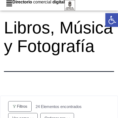
Directorio
comercial
digital
Abrir
Libros, Música
y Fotografía
Filtros
24
Elementos encontrados