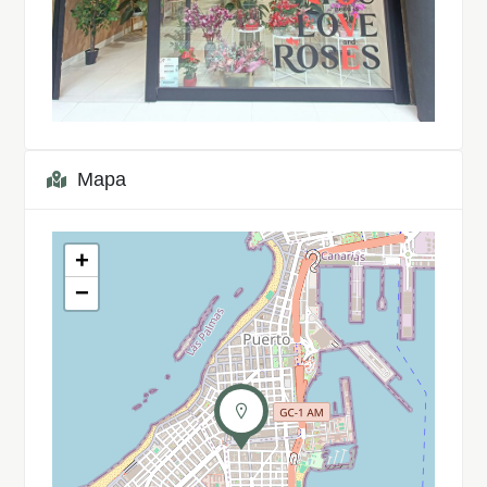
Mapa
+
−