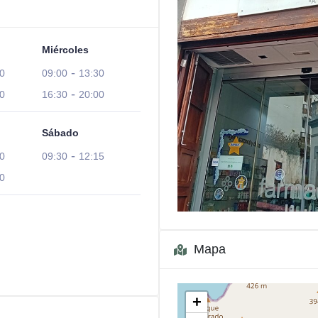
Miércoles
-
0
09:00
13:30
-
0
16:30
20:00
Sábado
-
0
09:30
12:15
0
Mapa
+