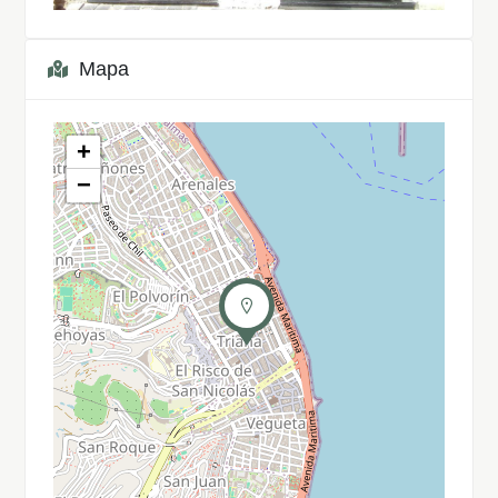
Mapa
+
−