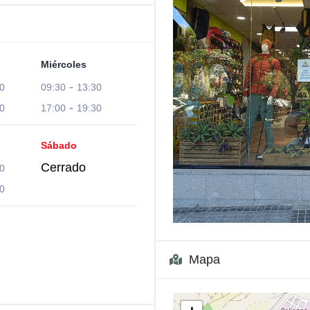
Miércoles
-
0
09:30
13:30
-
0
17:00
19:30
Sábado
Cerrado
0
0
Mapa