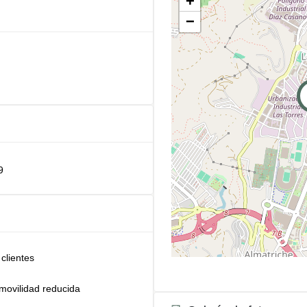
+
−
9
clientes
movilidad reducida