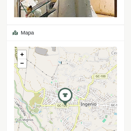
Mapa
+
−